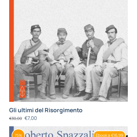
Gli ultimi del Risorgimento
€
7,00
€
30,00
Ebook a €16,99
75%