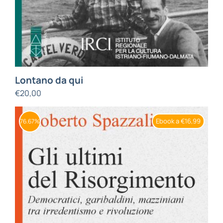
Lontano da qui
€
20,00
Ebook a €16,99
76.67%