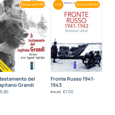
Ebook a €11,99
Ebook a €9,99
50%
l testamento del
Fronte Russo 1941-
apitano Grandi
1943
16,80
€
7,00
€
14,00