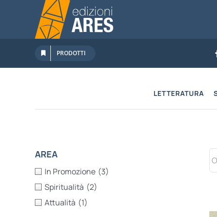
Salta
al
contenuto
PRODOTTI
LETTERATURA
AREA
In Promozione
(3)
Spiritualità
(2)
Attualità
(1)