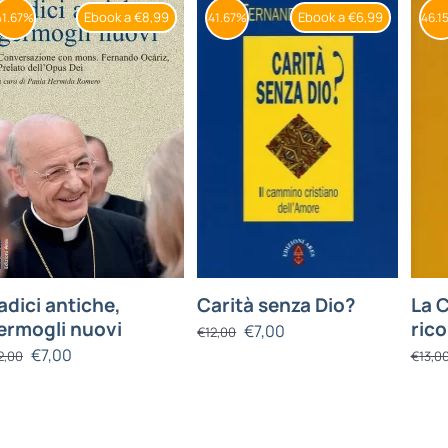
Ebook a €8,99
Ebook a €6,99
41.67%
41.67%
46.1
adici antiche,
Carità senza Dio?
La 
ermogli nuovi
rico
€
7,00
€
12,00
€
7,00
2,00
€
13,0