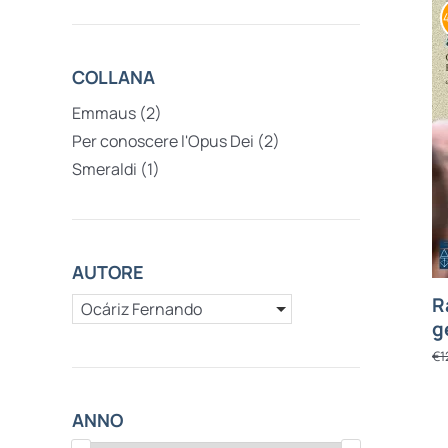
COLLANA
Emmaus
(2)
Per conoscere l'Opus Dei
(2)
Smeraldi
(1)
AUTORE
R
Ocáriz Fernando
g
€
1
ANNO