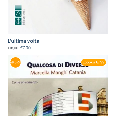
L’ultima volta
€
7,00
€
18,00
Ebook a €7,99
49.64%