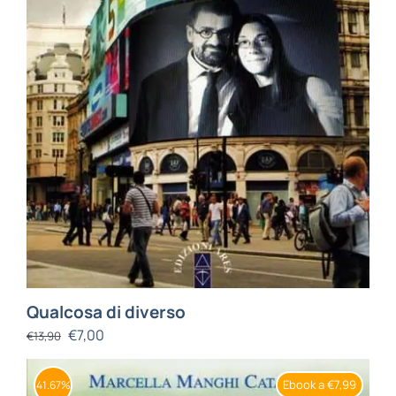
Qualcosa di diverso
€
7,00
€
13,90
Ebook a €7,99
41.67%