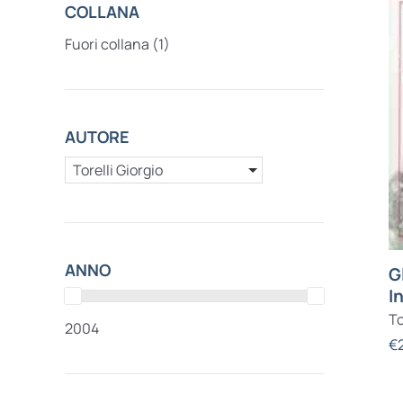
COLLANA
Fuori collana
(1)
AUTORE
Torelli Giorgio
ANNO
G
I
To
2004
€