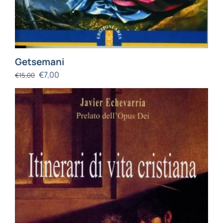
Getsemani
€
7,00
€
15,00