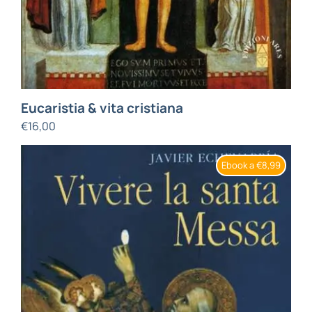
Eucaristia & vita cristiana
€
16,00
Ebook a €8,99