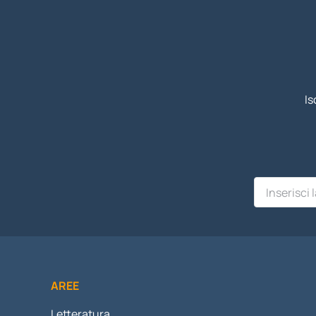
Is
AREE
Letteratura