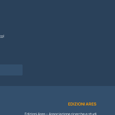
to!
I
EDIZIONI ARES
Edizioni Ares – Associazione ricerche e studi