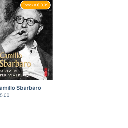
Ebook a €10,99
amillo Sbarbaro
15,00