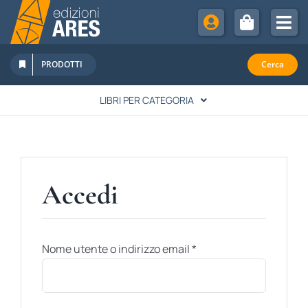
Salta
al
Tog
contenuto
Nav
Chi Siamo
PRODOTTI
Cerca
Sostienici
LIBRI PER CATEGORIA
Abbonamenti
LETTERATURA
Promozioni
Newsletter
SPIRITUALITÀ
Accedi
Eventi
Rivista Studi Cattolici
STORIA
Nome utente o indirizzo email
*
FAMIGLIA & EDUCAZIONE