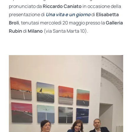
BIOGRAFIE
pronunciato da
Riccardo Caniato
in occasione della
presentazione di
Una vita e un giorno
di
Elisabetta
Broli
, tenutasi mercoledì 20 maggio presso la
Galleria
ATTUALITÀ
Rubin
di
Milano
(via Santa Marta 10).