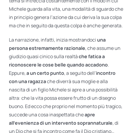
tema si intreccia costantemente con il modo in cui
Michele guarda alla vita, una modalità di sguardo che
in principio genera l’azione da cui deriva la sua colpa
ma che in seguito da questa colpa è anche generata.
La narrazione, infatti, inizia mostrandoci
una
persona estremamente razionale
, che assume un
giudizio quasi cinico sulla realtà
che fatica a
riconoscere le cose belle quando accadono
.
Eppure,
a un certo punto
, a seguito dell’
incontro
con una ragazza
che diverrà sua moglie e alla
nascita di un figlio Michele si apre a una possibilità
altra: che la vita possa essere frutto di un disegno
buono. Ed ecco che proprio nel momento più tragico,
succede una cosa inaspettata che
apre
all’evenienza di un intervento soprannaturale
, di
un Dio che si fa incontro come fa il Dio cristiano…