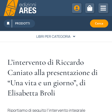
Salta
al
Tog
contenuto
Nav
Chi Siamo
PRODOTTI
Cerca
Sostienici
LIBRI PER CATEGORIA
Abbonamenti
LETTERATURA
Promozioni
L’intervento di Riccardo
Newsletter
SPIRITUALITÀ
Caniato alla presentazione di
Eventi
“Una vita e un giorno”, di
Rivista Studi Cattolici
STORIA
Elisabetta Broli
FAMIGLIA & EDUCAZIONE
Riportiamo di seguito l’intervento integrale