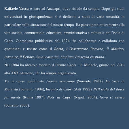
Raffaele Vacca
è nato ad Anacapri, dove risiede da sempre. Dopo gli studi
universitari in giurisprudenza, si è dedicato a studi di varia umanità, in
particolare sulla situazione del nostro tempo. Ha partecipato attivamente alla
vita sociale, commerciale, educativa, amministrativa e culturale dell’isola di
Capri. Giornalista pubblicista dal 1974, ha collaborato e collabora con
quotidiani e riviste come il
Roma
,
L’Osservatore Romano
,
Il Mattino
,
Avvenire
,
Il Denaro
,
Studi cattolici
,
Studium
,
Presenza cristiana
.
Nel 1984 ha ideato e fondato il Premio Capri – S. Michele, giunto nel 2013
alla XXX edizione, che ha sempre organizzato.
Tra le opere pubblicate:
Serate veneziane
(Sorrento 1981),
La torre di
Materita
(Sorrento 1984),
Incanto di Capri
(Asti 1992),
Nell’isola del dolce
far niente
(Roma 1997),
Note su Capri
(Napoli 2004),
Nova et vetera
(Sorrento 2008).