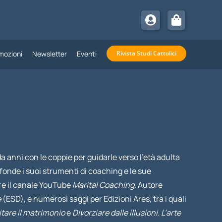
mozioni
Newsletter
Eventi
Rivista Studi Cattolici
da anni con le coppie per guidarle verso l’età adulta
iffonde i suoi strumenti di coaching e le sue
e il canale YouTube
Marital Coaching
. Autore
e
(ESD), e numerosi saggi per Edizioni Ares, tra i quali
itare il matrimonio
e
Divorziare dalle illusioni. L’arte