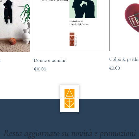
Colpa & perdo
o
Donne e uomini
€
9.00
€
10.00
Resta aggiornato su novità e promozioni