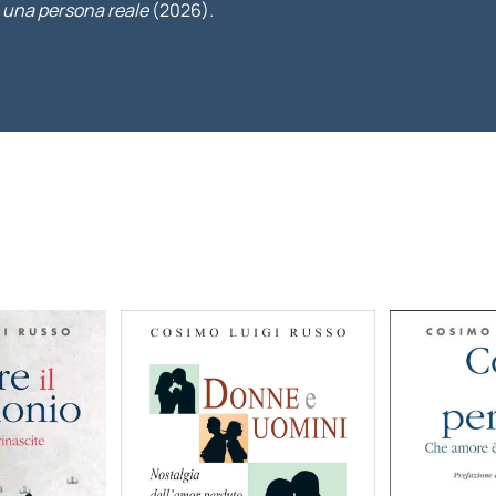
 una persona reale
(2026)
.