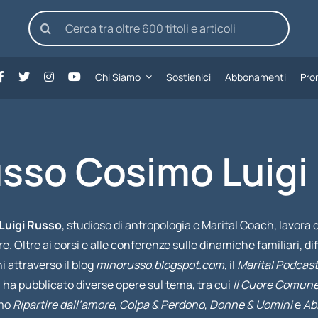
Cerca
per:
Chi Siamo
Sostienici
Abbonamenti
Pro
sso Cosimo Luigi
Luigi Russo
, studioso di antropologia e Marital Coach, lavora 
e. Oltre ai corsi e alle conferenze sulle dinamiche familiari, d
ni attraverso il blog
minorusso.blogspot.com
, il
Marital Podcast
 ha pubblicato diverse opere sul tema, tra cui
Il Cuore Comun
amo
Ripartire dall’amore
,
Colpa & Perdono
,
Donne & Uomini
e
Ab