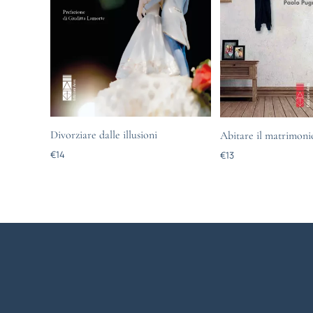
Divorziare dalle illusioni
Abitare il matrimoni
€
14
€
13