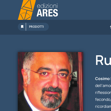
Salta
al
contenuto
PRODOTTI
Ru
Cosimo 
dell’amor
riflessio
fecondo,
ricordi