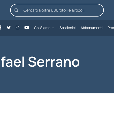
Cerca
per:
Chi Siamo
Sostienici
Abbonamenti
Pro
fael Serrano