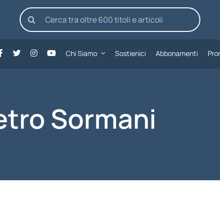
Cerca
per:
Chi Siamo
Sostienici
Abbonamenti
Pro
etro Sormani