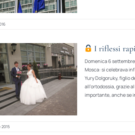
2016
I riflessi ra
Domenica 6 settembre è
Mosca: si celebrava inf
Yury Dolgoruky, figlio 
all’ortodossia, grazie 
importante, anche se in
e 2015