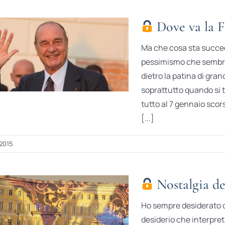
Dove va la F
Ma che cosa sta succed
pessimismo che sembra
dietro la patina di gra
soprattutto quando si tr
tutto al 7 gennaio sco
[...]
 2015
Nostalgia de
Ho sempre desiderato d
desiderio che interpret