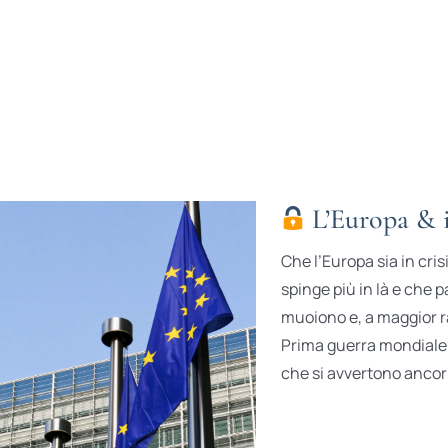
L’Europa & i
Che l’Europa sia in cri
spinge più in là e che p
muoiono e, a maggior rag
Prima guerra mondiale 
che si avvertono ancor o