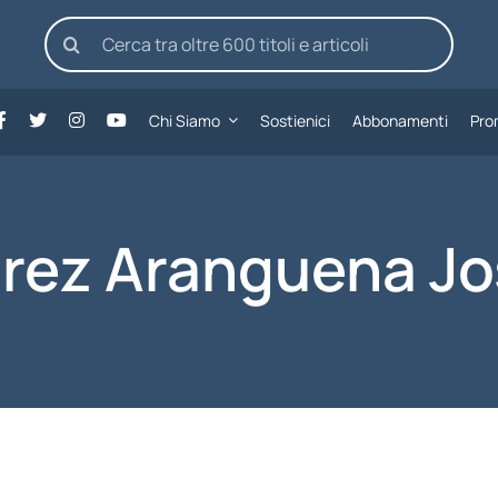
Cerca
per:
Chi Siamo
Sostienici
Abbonamenti
Pro
rez Aranguena J