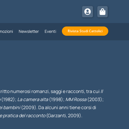
mozioni
Newsletter
Eventi
Rivista Studi Cattolici
scritto numerosi romanzi, saggi e racconti, tra cui
Il
o
(1982);
La camera alta
(1998);
MM Rossa
(2003);
ei bambini
(2009). Da alcuni anni tiene corsi di
e pratica del racconto
(Garzanti, 2009).