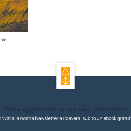
chie
Resta aggiornato su novità e promozioni
criviti alla nostra Newsletter e riceverai subito un ebook gratui