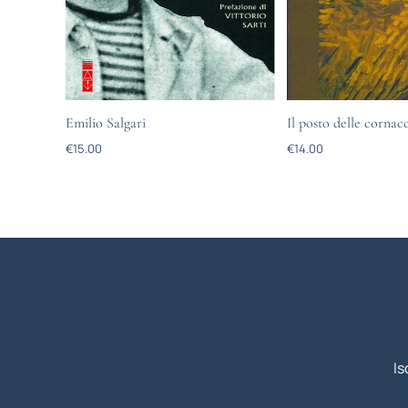
Emilio Salgari
Il posto delle cornac
€
15.00
€
14.00
Is