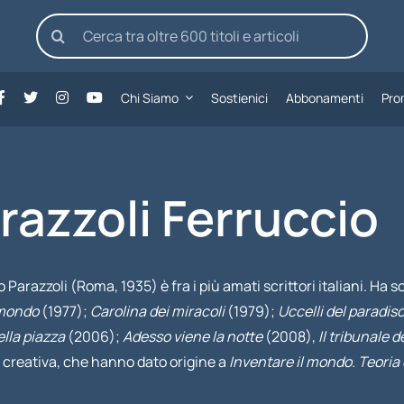
Cerca
per:
Chi Siamo
Sostienici
Abbonamenti
Pro
razzoli Ferruccio
 Parazzoli (Roma, 1935) è fra i più amati scrittori italiani. Ha 
 mondo
(1977);
Carolina dei miracoli
(1979);
Uccelli del paradis
ella piazza
(2006);
Adesso viene la notte
(2008),
Il tribunale d
a creativa, che hanno dato origine a
Inventare il mondo. Teoria 