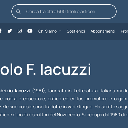
Cerca
per:
Chi Siamo
Sostienici
Abbonamenti
Pro
olo F. Iacuzzi
brizio Iacuzzi
(1961), laureato in Letteratura italiana mod
 è poeta e educatore, critico ed editor, promotore e organi
e
e le sue poesie sono tradotte in varie lingue. Ha scritto saggi 
che di poeti e scrittori del Novecento. Si occupa dal 1980 di ed