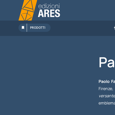
Salta
al
contenuto
PRODOTTI
Pa
Paolo Fa
Firenze,
versant
emblemati