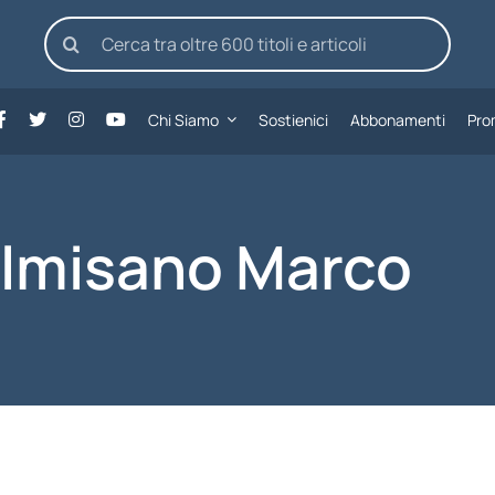
Cerca
per:
Chi Siamo
Sostienici
Abbonamenti
Pro
lmisano Marco