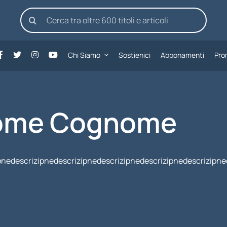
Cerca
per:
Chi Siamo
Sostienici
Abbonamenti
Pro
ome Cognome
pnedescrizipnedescrizipnedescrizipnedescrizipnedescrizipne