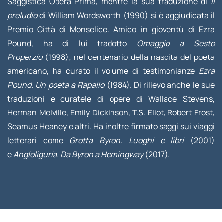
Saggistica Opera Prima, mentre la sua traduzione di
Il
preludio
di William Wordsworth (1990) si è aggiudicata il
Premio Città di Monselice. Amico in gioventù di Ezra
Pound, ha di lui tradotto
Omaggio a Sesto
Properzio
(1998); nel centenario della nascita del poeta
americano, ha curato il volume di testimonianze
Ezra
Pound. Un poeta a Rapallo
(1984). Di rilievo anche le sue
traduzioni e curatele di opere di Wallace Stevens,
Herman Melville, Emily Dickinson, T.S. Eliot, Robert Frost,
Seamus Heaney e altri. Ha inoltre firmato saggi sui viaggi
letterari come
Grotta Byron. Luoghi e libri
(2001)
e
Angloliguria. Da Byron a Hemingway
(2017).