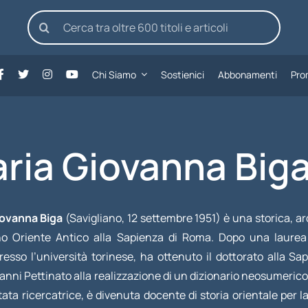
Cerca
per:
Chi Siamo
Sostienici
Abbonamenti
Pro
ria Giovanna Big
iovanna Biga
(Savigliano, 12 settembre 1951) è una storica, arc
no Oriente Antico alla Sapienza di Roma. Dopo una laurea 
resso l’università torinese, ha ottenuto il dottorato alla S
nni Pettinato alla realizzazione di un dizionario neosumerico, 
tata ricercatrice, è divenuta docente di storia orientale per 