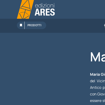
Salta
al
contenuto
PRODOTTI
Ma
Maria G
del Vici
Antico p
con Giova
essere s