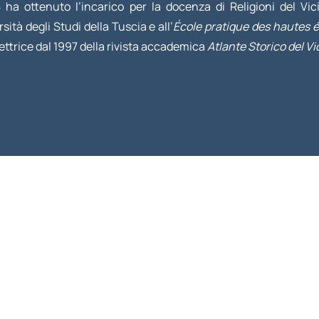
 ha ottenuto l’incarico per la docenza di Religioni del V
rsità degli Studi della Tuscia e all’
École pratique des hautes 
rettrice dal 1997 della rivista accademica
Atlante Storico del V