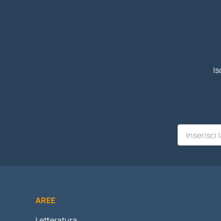
Is
AREE
Letteratura