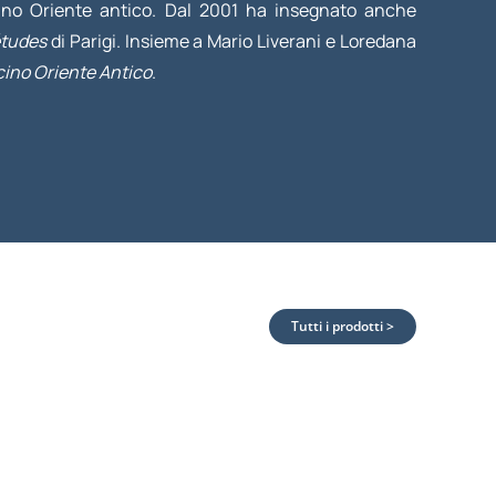
icino Oriente antico. Dal 2001 ha insegnato anche
études
di Parigi. Insieme a Mario Liverani e Loredana
icino Oriente Antico
.
Tutti i prodotti >