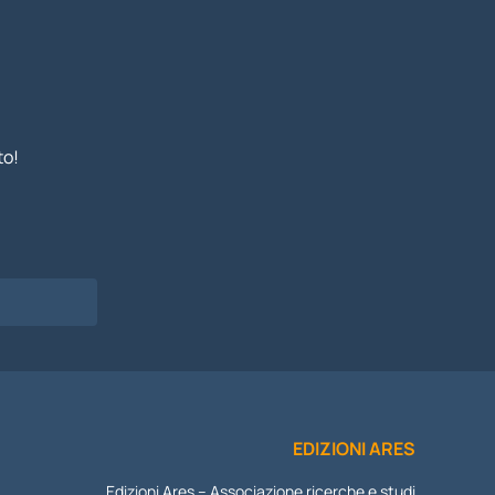
to!
I
EDIZIONI ARES
Edizioni Ares – Associazione ricerche e studi