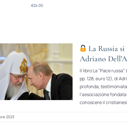
€
24.00
La Russia si 
Adriano Dell’As
Il libro La “Pace russa”
pp. 128, euro 12), di Ad
profonda, testimoniata 
l’associazione fondata
conoscere il cristianesi
bre 2023