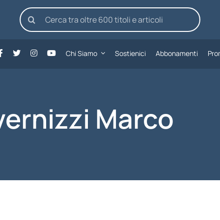
Cerca
per:
Chi Siamo
Sostienici
Abbonamenti
Pro
vernizzi Marco