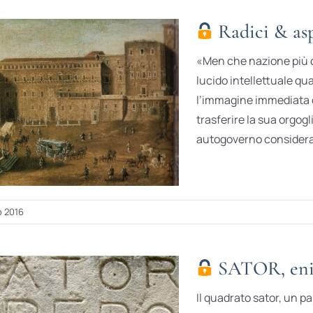
Radici & asp
«Men che nazione più c
lucido intellettuale q
l’immagine immediata d
trasferire la sua orgogl
autogoverno considerat
o 2016
SATOR, eni
Il quadrato sator, un 