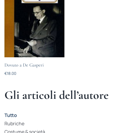
Dovuto a De Gasperi
€
18.00
Gli articoli dell’autore
Tutto
Rubriche
Costume & società