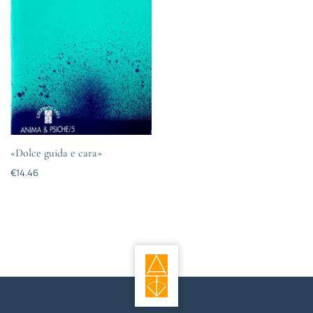
«Dolce guida e cara»
€
14.46