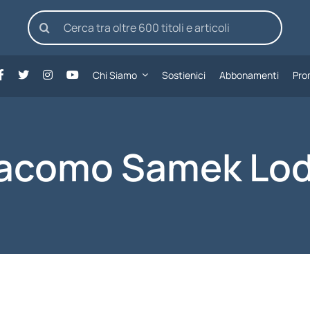
Cerca
per:
Chi Siamo
Sostienici
Abbonamenti
Pro
acomo Samek Lod