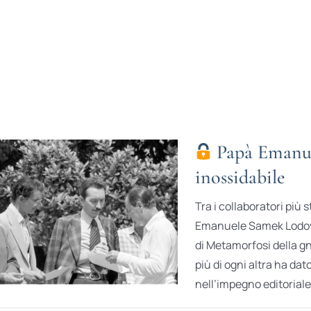
Papà Emanuel
inossidabile
Tra i collaboratori più s
Emanuele Samek Lodovic
di Metamorfosi della g
più di ogni altra ha da
nell’impegno editoriale 