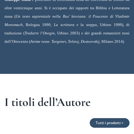
oltre venticinque anni. Si è occupato dei rapporti tra Bibbia e Letteratura
russa (
Un testo sapienziale nella Rus’ kieviana: il Poucenie di Vladimir
Monomach
, Bologna 1990;
La scrittura e la steppa
, Urbino 1999), di
traduzione (
Tradurre l’Onegin
, Urbino 2003) e dei grandi ro­manzieri russi
dell’Ottocento (
Anime russe. Turgenev, Tolstoj, Dostoevskij
, Milano 2014).
I titoli dell’Autore
Tutti i prodotti >