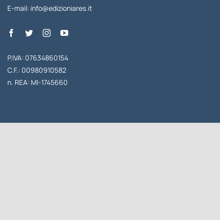
E-mail:
info@edizioniares.it
P.IVA: 07634860154
C.F.: 00980910582
n. REA: MI-1745660