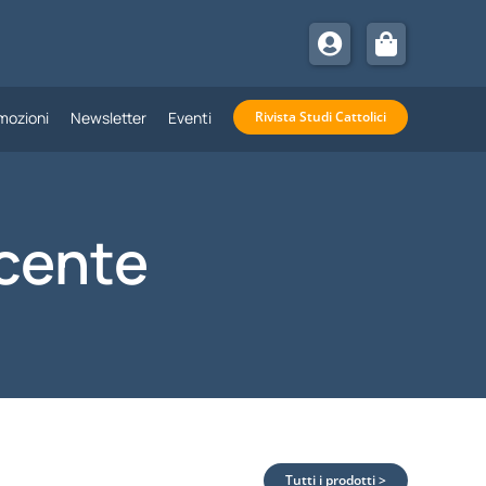
mozioni
Newsletter
Eventi
Rivista Studi Cattolici
icente
Tutti i prodotti >