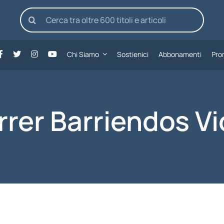
Cerca
per:
Chi Siamo
Sostienici
Abbonamenti
Pro
rrer Barriendos V