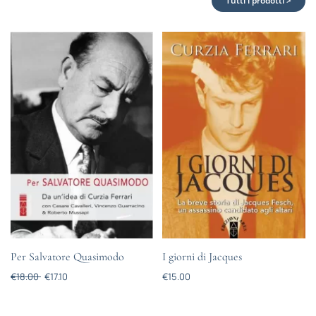
Tutti i prodotti >
Per Salvatore Quasimodo
I giorni di Jacques
€
18.00
€
17.10
€
15.00