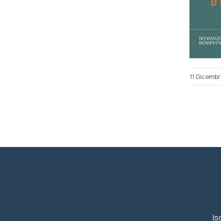
11 Dicemb
Is