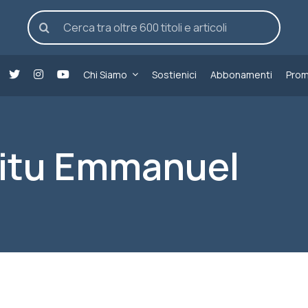
Cerca
per:
Chi Siamo
Sostienici
Abbonamenti
Prom
itu Emmanuel