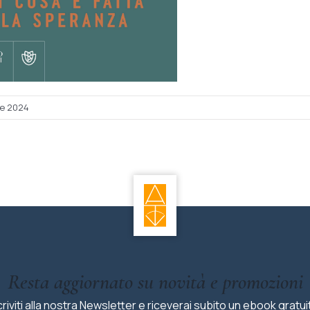
re 2024
Resta aggiornato su novità e promozioni
criviti alla nostra Newsletter e riceverai subito un ebook gratui