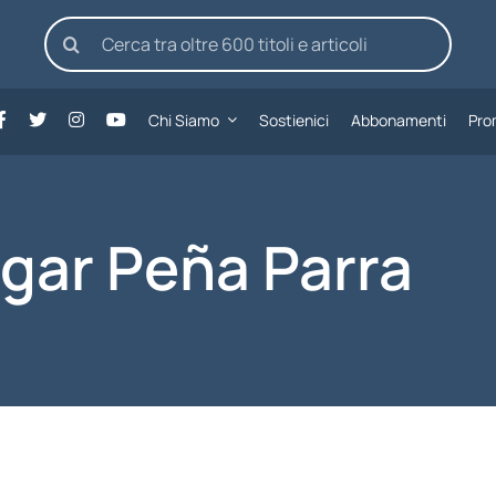
Cerca
per:
Chi Siamo
Sostienici
Abbonamenti
Pro
gar Peña Parra