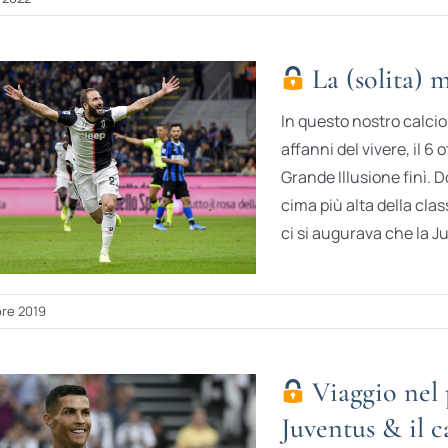
La (solita) 
In questo nostro calcio 
affanni del vivere, il 6
Grande Illusione finì. D
cima più alta della clas
ci si augurava che la J
re 2019
Viaggio nel 
Juventus & il 