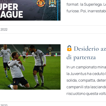
format: la Superlega. L
furiose. Poi, inarrestabi
 2022
Desiderio azz
di partenza
In un campionato minat
la Juventus ha ceduto l
solida, compatta, deter
campanili sta lasciando 
riscuotono questa volta 
 2022