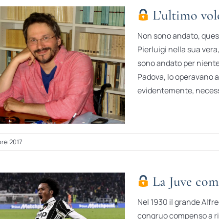
L’ultimo vol
Non sono andato, quest
Pierluigi nella sua ver
sono andato per niente d
Padova, lo operavano al
evidentemente, necessar
re 2017
La Juve com
Nel 1930 il grande Alfr
congruo compenso a rinu