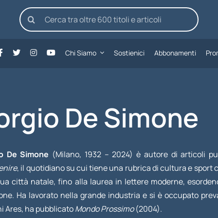
Cerca
per:
Chi Siamo
Sostienici
Abbonamenti
Pro
orgio De Simone
io De Simone
(Milano, 1932 – 2024) è autore di articoli pu
enire
, il quotidiano su cui tiene una rubrica di cultura e spor
sua città natale, fino alla laurea in lettere moderne, esorde
ione. Ha lavorato nella grande industria e si è occupato pr
ni Ares, ha pubblicato
Mondo Prossimo
(2004).