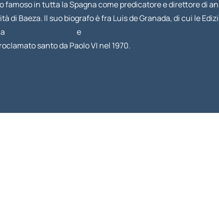
o famoso in tutta la Spagna come predicatore e direttore di an
ità di Baeza. Il suo biografo è fra Luis de Granada, di cui le Ed
la
Guida dei peccatori
e
Il libro dell’orazione e della meditazion
proclamato santo da Paolo VI nel 1970.