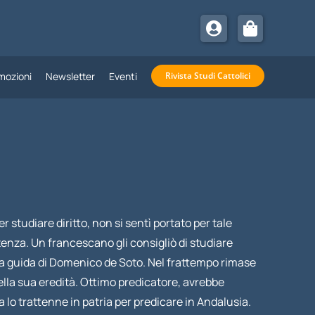
mozioni
Newsletter
Eventi
Rivista Studi Cattolici
 studiare diritto, non si sentì portato per tale
itenza. Un francescano gli consigliò di studiare
to la guida di Domenico de Soto. Nel frattempo rimase
ella sua eredità. Ottimo predicatore, avrebbe
a lo trattenne in patria per predicare in Andalusia.