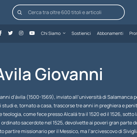
Cerca
per:
Chi Siamo
Sostienici
Abbonamenti
Pro
Avila Giovanni
nni d’ávila (1500-1569), inviato all’università di Salamanca per
 studi e, tornato a casa, trascorse tre anni in preghiera e pen
 e teologia, come fece presso Alcalá tra il 1520 ed il 1526, sot
 ordinato sacerdote nel 1525, devolvette ai poveri gran parte d
o partire missionario per il Messico, ma l’arcivescovo di Sivigli