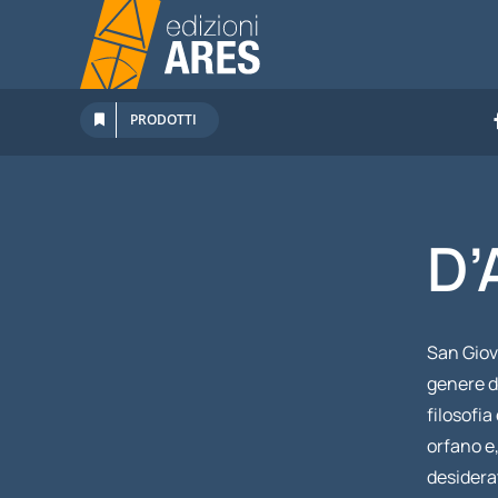
Salta
al
contenuto
PRODOTTI
D’
San Giova
genere di
filosofia
orfano e,
desiderat