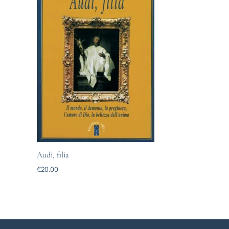
Audi, filia
€
20.00