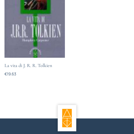
La vita di J. R. R. Tolkien
€
19.63