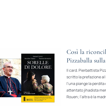
Così la riconci
Pizzaballa sull
Il card. Pierbattista Pi
scritto la prefazione al 
l’una piange la perdita
attentato jihadista men
Rouen; l’altra è la madre