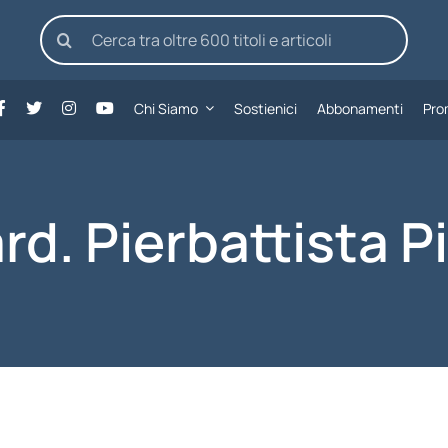
Cerca
per:
Chi Siamo
Sostienici
Abbonamenti
Pro
rd. Pierbattista P