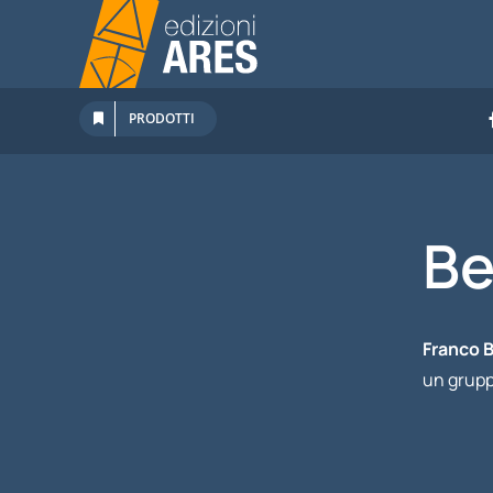
Salta
al
contenuto
PRODOTTI
Be
Franco B
un grupp