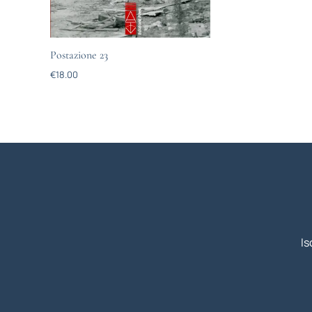
Postazione 23
€
18.00
Is