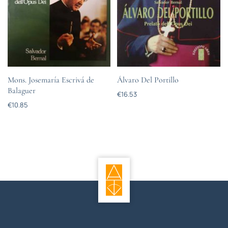
Mons. Josemarí­a Escrivá de
Álvaro Del Portillo
Balaguer
€
16.53
€
10.85