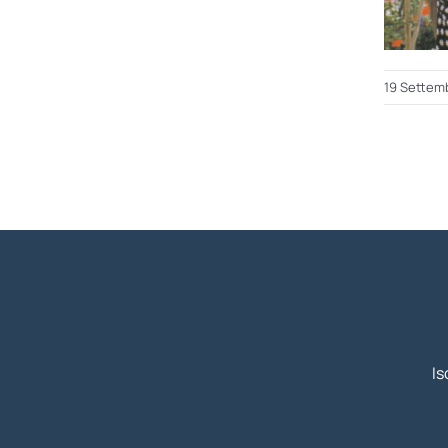
19 Settem
Is