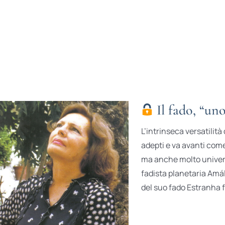
Il fado, “un
L’intrinseca versatilit
adepti e va avanti com
ma anche molto univer
fadista planetaria Amá
del suo fado Estranha f