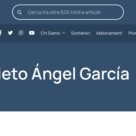
Cerca
per:
Chi Siamo
Sostienici
Abbonamenti
Pro
ieto Ángel García