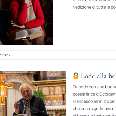
riedizione di tutte le po
o 2026
Lode alla bel
Quando con una buona d
poesia lirica d’Occident
Francesco all’inizio del
che cosa significava che
ci fosse un testo scritto