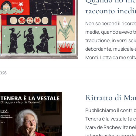
racconto inedi
Non so perché il ricord
medie, quando avevo tra 
traduzione, in versi scio
debordante, musicale e
Monti. Letta da me solt
2026
Ritratto di Ma
Pubblichiamo il contri
Tenera è la vestale (a 
Mary de Rachewiltz nei 
intende valorizzarne la 