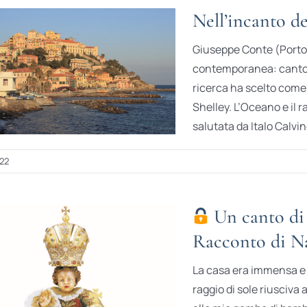
Nell’incanto d
Giuseppe Conte (Porto M
contemporanea: cantore 
ricerca ha scelto come
Shelley. L’Oceano e il r
salutata da Italo Calvin
022
Un canto di 
Racconto di N
La casa era immensa e 
raggio di sole riusciva