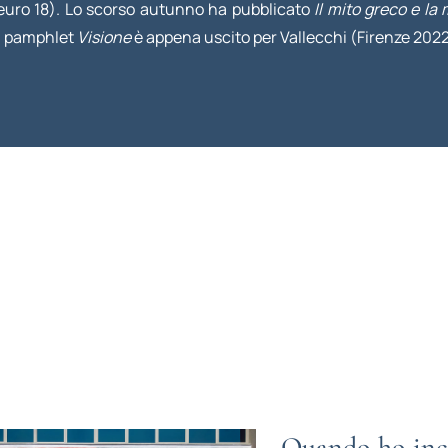
 euro 18). Lo scorso autunno ha pubblicato
Il mito greco e l
l pamphlet
Visione
è appena uscito per Vallecchi (Firenze 2022,
Quando ho inco