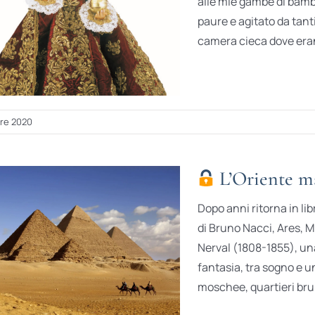
alle mie gambe di bambi
paure e agitato da tant
camera cieca dove erano
re 2020
L’Oriente ma
Dopo anni ritorna in lib
di Bruno Nacci, Ares, Mi
Nerval (1808-1855), una 
fantasia, tra sogno e u
moschee, quartieri brulic