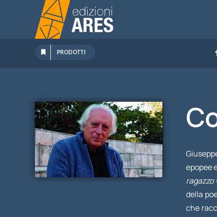
Salta
al
contenuto
PRODOTTI
Co
Giuseppe
epopee e
ragazzo
della po
che racc