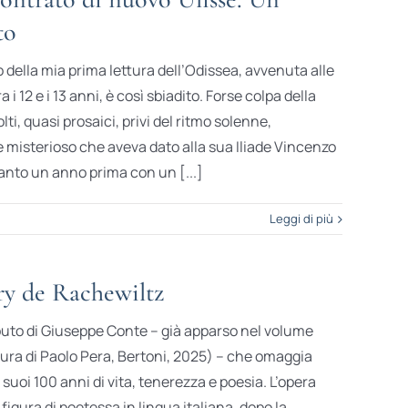
to
o della mia prima lettura dell’Odissea, avvenuta alle
i 12 e i 13 anni, è così sbiadito. Forse colpa della
lti, quasi prosaici, privi del ritmo solenne,
 misterioso che aveva dato alla sua Iliade Vincenzo
anto un anno prima con un [...]
Leggi di più
ry de Rachewiltz
buto di Giuseppe Conte – già apparso nel volume
cura di Paolo Pera, Bertoni, 2025) – che omaggia
suoi 100 anni di vita, tenerezza e poesia. L’opera
figura di poetessa in lingua italiana, dopo la