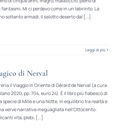
no di cinque anni, magro, malaticcio, pieno di
i fantasmi. Mi ci perdevo come in un labirinto. La
 soltanto armadi, il salotto deserto dal [...]
Leggi di più
gico di Nerval
reria il Viaggio in Oriente di Gérard de Nerval (a cura
lano 2020, pp. 704, euro 24). È il libro più fiabesco di
specie di Mille e una Notte, in equilibrio tra realtà e
na verve narrativa ineguagliata nell'Ottocento:
anti vita, plebi, [...]