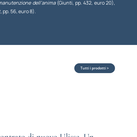
a manutenzione dell’anima
(Giunti, pp. 432, euro 20),
 pp. 56, euro 8).
Tutti i prodotti >
ntrato di nuovo Ulisse. Un