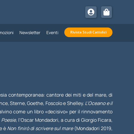
mozioni
Newsletter
Eventi
Rivista Studi Cattolici
esia contemporanea: cantore dei miti e del mare, di
ence, Sterne, Goethe, Foscolo e Shelley.
L’Oceano e il
 Calvino come un libro «decisivo» per il rinnovamento
o
Poesie
, l’Oscar Mondadori, a cura di Giorgio Ficara,
te è
Non finirò di scrivere sul mare
(Mondadori 2019,