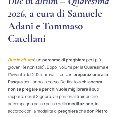
Duc in altum – Quaresima
2026
,
a cura di
Samuele
Adani e
Tommaso
Catellani
Duc in altum
è un
percorso di preghiera
per i più
giovani (e non solo). Dopo i volumi per la Quaresima e
l’Avvento del 2025, arriva il testo in
preparazione alla
Pasqua
per l’anno in corso. Dedicato
a chi ancora
non sa pregare
e
per chi vuole migliorare
il suo
rapporto con il Signore. Un personal trainer che
accompagna passo passo nella
meditazione
, in
accordo con la modalità di
preghiera
che
don Pietro