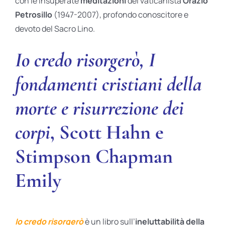
con le insuperate
meditazioni
del vaticanista
Orazio
Petrosillo
(1947-2007), profondo conoscitore e
devoto del Sacro Lino.
Io credo risorgerò, I
fondamenti cristiani della
morte e risurrezione dei
corpi
, Scott Hahn e
Stimpson Chapman
Emily
Io credo risorgerò
è un libro sull’
ineluttabilità della