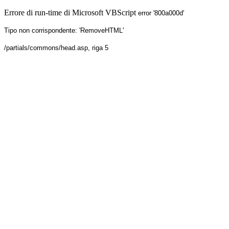
Errore di run-time di Microsoft VBScript
error '800a000d'
Tipo non corrispondente: 'RemoveHTML'
/partials/commons/head.asp
, riga 5