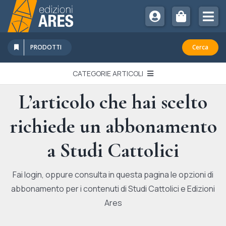
Salta
al
Tog
contenuto
Nav
Chi Siamo
PRODOTTI
Cerca
Sostienici
CATEGORIE ARTICOLI
Abbonamenti
L’articolo che hai scelto
EDITORIALI
Promozioni
richiede un abbonamento
Newsletter
IN QUESTO NUMERO
Eventi
a Studi Cattolici
Libri Ares
QUADERNI MONOGRAFICI
Fai login, oppure consulta in questa pagina le opzioni di
abbonamento per i contenuti di Studi Cattolici e Edizioni
RECENSIONI
Ares