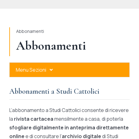
STUDI
RUBRICHE
Abbonamenti
Abbonamenti
Menu Sezioni
Abbonamenti a Studi Cattolici
Abbonamenti a Studi Cattolici
Ares Gold
L’abbonamento a Studi Cattolici consente di ricevere
Ares Digital
la
rivista cartacea
mensilmente a casa, di poterla
sfogliare digitalmente in anteprima direttamente
Ares Gift Card
online
e di consultare l’
archivio digitale
di Studi