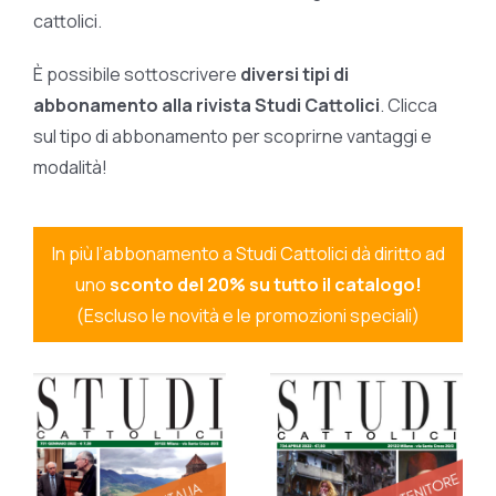
cattolici.
È possibile sottoscrivere
diversi tipi di
abbonamento alla rivista Studi Cattolici
. Clicca
sul tipo di abbonamento per scoprirne vantaggi e
modalità!
In più l’abbonamento a Studi Cattolici dà diritto ad
uno
sconto del 20% su tutto il catalogo!
(Escluso le novità e le promozioni speciali)