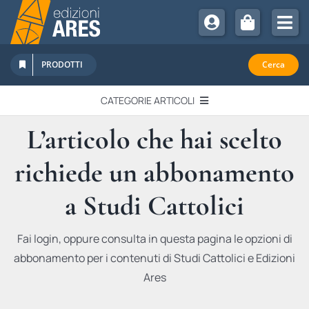
Salta
al
Tog
contenuto
Nav
Chi Siamo
PRODOTTI
Cerca
Sostienici
CATEGORIE ARTICOLI
Abbonamenti
L’articolo che hai scelto
EDITORIALI
Promozioni
richiede un abbonamento
Newsletter
IN QUESTO NUMERO
Eventi
a Studi Cattolici
Libri Ares
QUADERNI MONOGRAFICI
Fai login, oppure consulta in questa pagina le opzioni di
abbonamento per i contenuti di Studi Cattolici e Edizioni
RECENSIONI
Ares