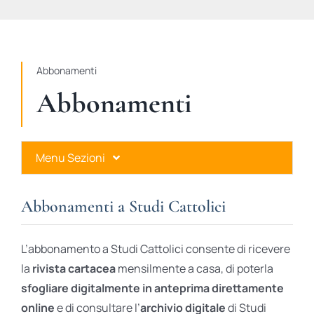
STUDI
RUBRICHE
Abbonamenti
Abbonamenti
Menu Sezioni
Abbonamenti a Studi Cattolici
Abbonamenti a Studi Cattolici
Ares Gold
L’abbonamento a Studi Cattolici consente di ricevere
Ares Digital
la
rivista cartacea
mensilmente a casa, di poterla
sfogliare digitalmente in anteprima direttamente
Ares Gift Card
online
e di consultare l’
archivio digitale
di Studi