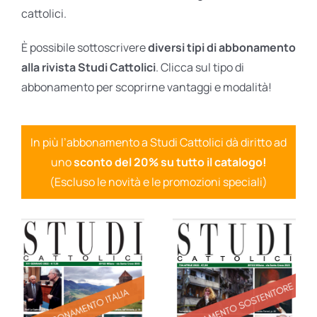
cattolici.
È possibile sottoscrivere
diversi tipi di abbonamento
alla rivista Studi Cattolici
. Clicca sul tipo di
abbonamento per scoprirne vantaggi e modalità!
In più l’abbonamento a Studi Cattolici dà diritto ad
uno
sconto del 20% su tutto il catalogo!
(Escluso le novità e le promozioni speciali)