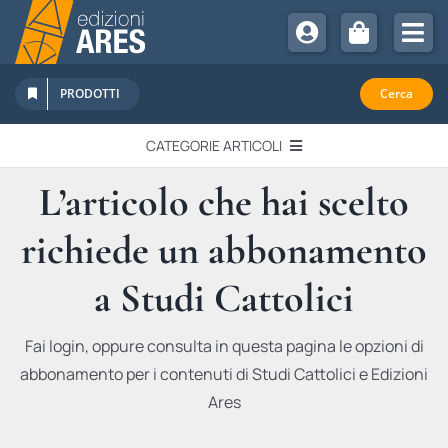
Salta
al
Tog
contenuto
Nav
Chi Siamo
PRODOTTI
Cerca
Sostienici
CATEGORIE ARTICOLI
Abbonamenti
L’articolo che hai scelto
EDITORIALI
Promozioni
richiede un abbonamento
Newsletter
IN QUESTO NUMERO
Eventi
a Studi Cattolici
Libri Ares
QUADERNI MONOGRAFICI
Fai login, oppure consulta in questa pagina le opzioni di
abbonamento per i contenuti di Studi Cattolici e Edizioni
RECENSIONI
Ares