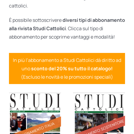
cattolici.
È possibile sottoscrivere
diversi tipi di abbonamento
alla rivista Studi Cattolici
. Clicca sul tipo di
abbonamento per scoprirne vantaggi e modalità!
In più l’abbonamento a Studi Cattolici dà diritto ad
uno
sconto del 20% su tutto il catalogo!
(Escluso le novità e le promozioni speciali)