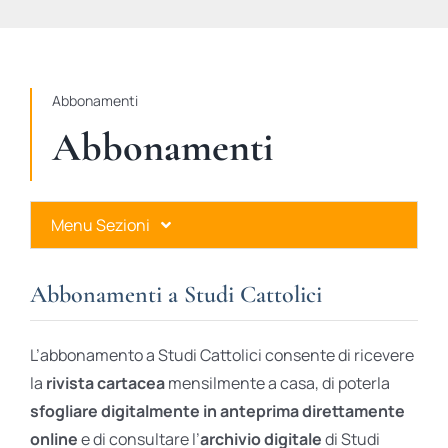
STUDI
RUBRICHE
Abbonamenti
Abbonamenti
Menu Sezioni
Abbonamenti a Studi Cattolici
Abbonamenti a Studi Cattolici
Ares Gold
L’abbonamento a Studi Cattolici consente di ricevere
Ares Digital
la
rivista cartacea
mensilmente a casa, di poterla
sfogliare digitalmente in anteprima direttamente
Ares Gift Card
online
e di consultare l’
archivio digitale
di Studi