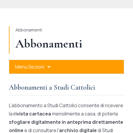
STUDI
RUBRICHE
Abbonamenti
Abbonamenti
Menu Sezioni
Abbonamenti a Studi Cattolici
Abbonamenti a Studi Cattolici
Ares Gold
L’abbonamento a Studi Cattolici consente di ricevere
Ares Digital
la
rivista cartacea
mensilmente a casa, di poterla
sfogliare digitalmente in anteprima direttamente
Ares Gift Card
online
e di consultare l’
archivio digitale
di Studi