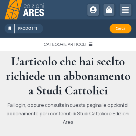
Salta
al
Tog
contenuto
Nav
Chi Siamo
PRODOTTI
Cerca
Sostienici
CATEGORIE ARTICOLI
Abbonamenti
L’articolo che hai scelto
EDITORIALI
Promozioni
richiede un abbonamento
Newsletter
IN QUESTO NUMERO
Eventi
a Studi Cattolici
Libri Ares
QUADERNI MONOGRAFICI
Fai login, oppure consulta in questa pagina le opzioni di
abbonamento per i contenuti di Studi Cattolici e Edizioni
RECENSIONI
Ares