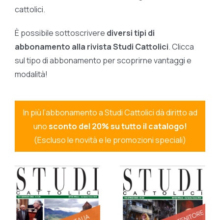
cattolici.
È possibile sottoscrivere
diversi tipi di
abbonamento alla rivista Studi Cattolici
. Clicca
sul tipo di abbonamento per scoprirne vantaggi e
modalità!
In più l’abbonamento a Studi Cattolici dà diritto ad
uno
sconto del 20% su tutto il catalogo!
(Escluso le novità e le promozioni speciali)