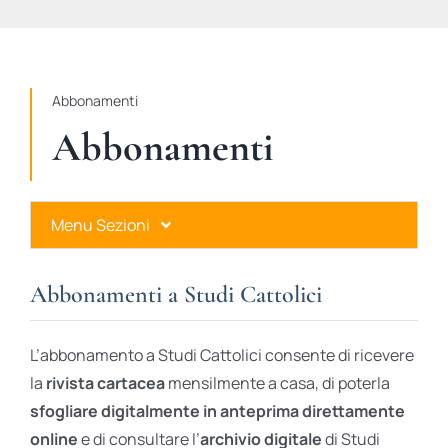
STUDI
RUBRICHE
Abbonamenti
Abbonamenti
Menu Sezioni
Abbonamenti a Studi Cattolici
Abbonamenti a Studi Cattolici
Ares Gold
L’abbonamento a Studi Cattolici consente di ricevere
Ares Digital
la
rivista cartacea
mensilmente a casa, di poterla
sfogliare digitalmente in anteprima direttamente
Ares Gift Card
online
e di consultare l’
archivio digitale
di Studi