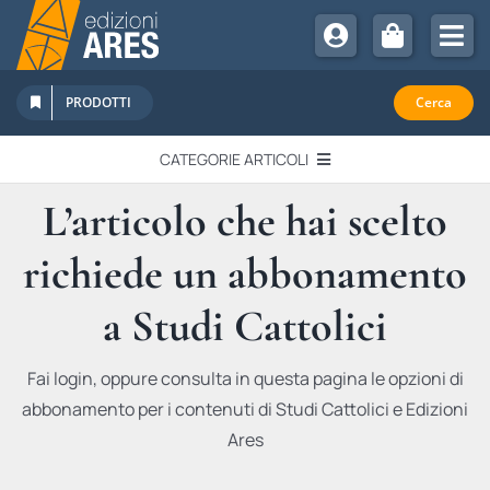
Salta
al
Tog
contenuto
Nav
Chi Siamo
PRODOTTI
Cerca
Sostienici
CATEGORIE ARTICOLI
Abbonamenti
L’articolo che hai scelto
EDITORIALI
Promozioni
richiede un abbonamento
Newsletter
IN QUESTO NUMERO
Eventi
a Studi Cattolici
Libri Ares
QUADERNI MONOGRAFICI
Fai login, oppure consulta in questa pagina le opzioni di
abbonamento per i contenuti di Studi Cattolici e Edizioni
RECENSIONI
Ares