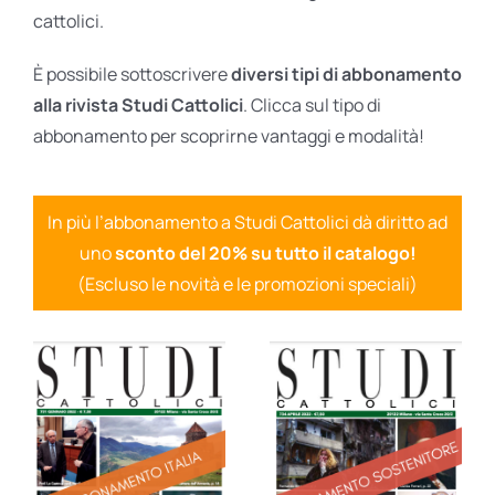
cattolici.
È possibile sottoscrivere
diversi tipi di abbonamento
alla rivista Studi Cattolici
. Clicca sul tipo di
abbonamento per scoprirne vantaggi e modalità!
In più l’abbonamento a Studi Cattolici dà diritto ad
uno
sconto del 20% su tutto il catalogo!
(Escluso le novità e le promozioni speciali)