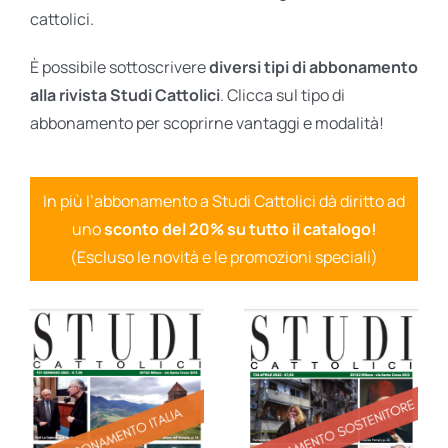
cattolici.
È possibile sottoscrivere
diversi tipi di abbonamento
alla rivista Studi Cattolici
. Clicca sul tipo di
abbonamento per scoprirne vantaggi e modalità!
In più l’abbonamento a Studi Cattolici dà diritto ad
uno
sconto del 20% su tutto il catalogo!
(Escluso le novità e le promozioni speciali)