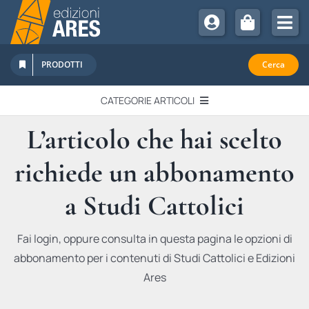
Salta
al
Tog
contenuto
Nav
Chi Siamo
PRODOTTI
Cerca
Sostienici
CATEGORIE ARTICOLI
Abbonamenti
L’articolo che hai scelto
EDITORIALI
Promozioni
richiede un abbonamento
Newsletter
IN QUESTO NUMERO
Eventi
a Studi Cattolici
Libri Ares
QUADERNI MONOGRAFICI
Fai login, oppure consulta in questa pagina le opzioni di
abbonamento per i contenuti di Studi Cattolici e Edizioni
RECENSIONI
Ares