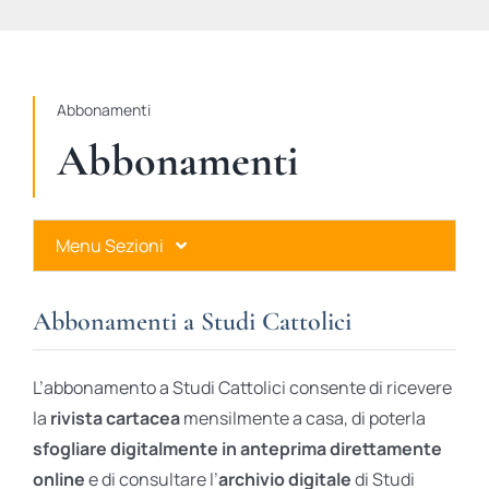
STUDI
RUBRICHE
Abbonamenti
Abbonamenti
Menu Sezioni
Abbonamenti a Studi Cattolici
Abbonamenti a Studi Cattolici
Ares Gold
L’abbonamento a Studi Cattolici consente di ricevere
Ares Digital
la
rivista cartacea
mensilmente a casa, di poterla
sfogliare digitalmente in anteprima direttamente
Ares Gift Card
online
e di consultare l’
archivio digitale
di Studi