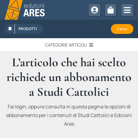
Salta
al
Tog
contenuto
Nav
Chi Siamo
PRODOTTI
Cerca
Sostienici
CATEGORIE ARTICOLI
Abbonamenti
L’articolo che hai scelto
EDITORIALI
Promozioni
richiede un abbonamento
Newsletter
IN QUESTO NUMERO
Eventi
a Studi Cattolici
Libri Ares
QUADERNI MONOGRAFICI
Fai login, oppure consulta in questa pagina le opzioni di
abbonamento per i contenuti di Studi Cattolici e Edizioni
RECENSIONI
Ares