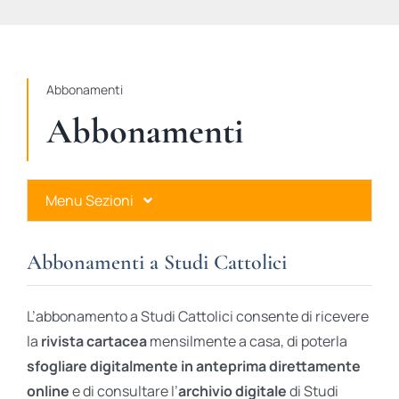
STUDI
RUBRICHE
Abbonamenti
Abbonamenti
Menu Sezioni
Abbonamenti a Studi Cattolici
Abbonamenti a Studi Cattolici
Ares Gold
L’abbonamento a Studi Cattolici consente di ricevere
Ares Digital
la
rivista cartacea
mensilmente a casa, di poterla
sfogliare digitalmente in anteprima direttamente
Ares Gift Card
online
e di consultare l’
archivio digitale
di Studi