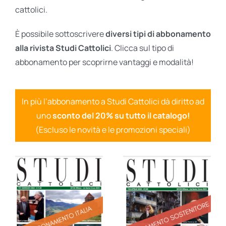
cattolici.
È possibile sottoscrivere
diversi tipi di abbonamento
alla rivista Studi Cattolici
. Clicca sul tipo di
abbonamento per scoprirne vantaggi e modalità!
In più l’abbonamento a Studi Cattolici dà diritto ad
uno
sconto del 20% su tutto il catalogo!
(Escluso le novità e le promozioni speciali)