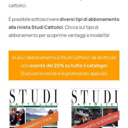
cattolici.
È possibile sottoscrivere
diversi tipi di abbonamento
alla rivista Studi Cattolici
. Clicca sul tipo di
abbonamento per scoprirne vantaggi e modalità!
In più l’abbonamento a Studi Cattolici dà diritto ad
uno
sconto del 20% su tutto il catalogo!
(Escluso le novità e le promozioni speciali)