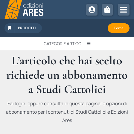
Salta
al
Tog
contenuto
Nav
Chi Siamo
PRODOTTI
Cerca
Sostienici
CATEGORIE ARTICOLI
Abbonamenti
L’articolo che hai scelto
EDITORIALI
Promozioni
richiede un abbonamento
Newsletter
IN QUESTO NUMERO
Eventi
a Studi Cattolici
Libri Ares
QUADERNI MONOGRAFICI
Fai login, oppure consulta in questa pagina le opzioni di
abbonamento per i contenuti di Studi Cattolici e Edizioni
RECENSIONI
Ares