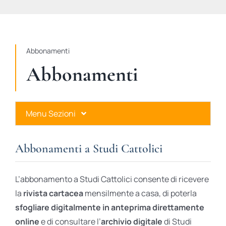
STUDI
RUBRICHE
Abbonamenti
Abbonamenti
Menu Sezioni
Abbonamenti a Studi Cattolici
Abbonamenti a Studi Cattolici
Ares Gold
L’abbonamento a Studi Cattolici consente di ricevere
Ares Digital
la
rivista cartacea
mensilmente a casa, di poterla
sfogliare digitalmente in anteprima direttamente
Ares Gift Card
online
e di consultare l’
archivio digitale
di Studi