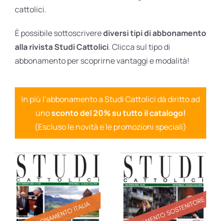
cattolici.
È possibile sottoscrivere
diversi tipi di abbonamento
alla rivista Studi Cattolici
. Clicca sul tipo di
abbonamento per scoprirne vantaggi e modalità!
In più l’abbonamento a Studi Cattolici dà diritto ad
uno
sconto del 20% su tutto il catalogo!
(Escluso le novità e le promozioni speciali)