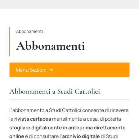
STUDI
RUBRICHE
Abbonamenti
Abbonamenti
Menu Sezioni
Abbonamenti a Studi Cattolici
Abbonamenti a Studi Cattolici
Ares Gold
L’abbonamento a Studi Cattolici consente di ricevere
Ares Digital
la
rivista cartacea
mensilmente a casa, di poterla
sfogliare digitalmente in anteprima direttamente
Ares Gift Card
online
e di consultare l’
archivio digitale
di Studi