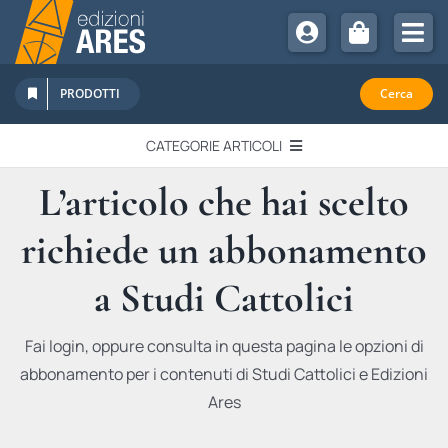
Salta
al
Tog
contenuto
Nav
Chi Siamo
PRODOTTI
Cerca
Sostienici
CATEGORIE ARTICOLI
Abbonamenti
L’articolo che hai scelto
EDITORIALI
Promozioni
richiede un abbonamento
Newsletter
IN QUESTO NUMERO
Eventi
a Studi Cattolici
Libri Ares
QUADERNI MONOGRAFICI
Fai login, oppure consulta in questa pagina le opzioni di
abbonamento per i contenuti di Studi Cattolici e Edizioni
RECENSIONI
Ares