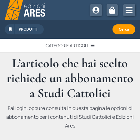
Salta
al
Tog
contenuto
Nav
Chi Siamo
PRODOTTI
Cerca
Sostienici
CATEGORIE ARTICOLI
Abbonamenti
L’articolo che hai scelto
EDITORIALI
Promozioni
richiede un abbonamento
Newsletter
IN QUESTO NUMERO
Eventi
a Studi Cattolici
Libri Ares
QUADERNI MONOGRAFICI
Fai login, oppure consulta in questa pagina le opzioni di
abbonamento per i contenuti di Studi Cattolici e Edizioni
RECENSIONI
Ares