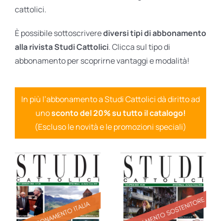
cattolici.
È possibile sottoscrivere
diversi tipi di abbonamento
alla rivista Studi Cattolici
. Clicca sul tipo di
abbonamento per scoprirne vantaggi e modalità!
In più l’abbonamento a Studi Cattolici dà diritto ad
uno
sconto del 20% su tutto il catalogo!
(Escluso le novità e le promozioni speciali)