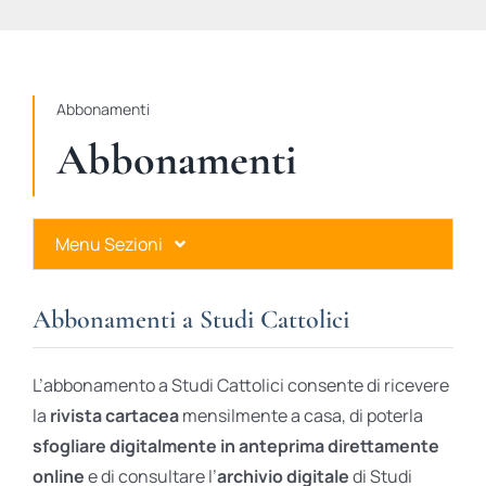
STUDI
RUBRICHE
Abbonamenti
Abbonamenti
Menu Sezioni
Abbonamenti a Studi Cattolici
Abbonamenti a Studi Cattolici
Ares Gold
L’abbonamento a Studi Cattolici consente di ricevere
Ares Digital
la
rivista cartacea
mensilmente a casa, di poterla
sfogliare digitalmente in anteprima direttamente
Ares Gift Card
online
e di consultare l’
archivio digitale
di Studi