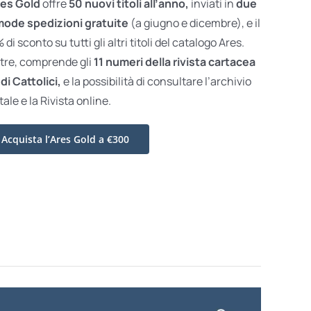
es Gold
offre
50 nuovi titoli all’anno,
inviati in
due
ode spedizioni gratuite
(a giugno e dicembre), e il
di sconto su tutti gli altri titoli del catalogo Ares.
ltre, comprende gli
11 numeri della rivista cartacea
di Cattolici,
e la possibilità di consultare l’archivio
tale e la Rivista online.
Acquista l’Ares Gold a €300