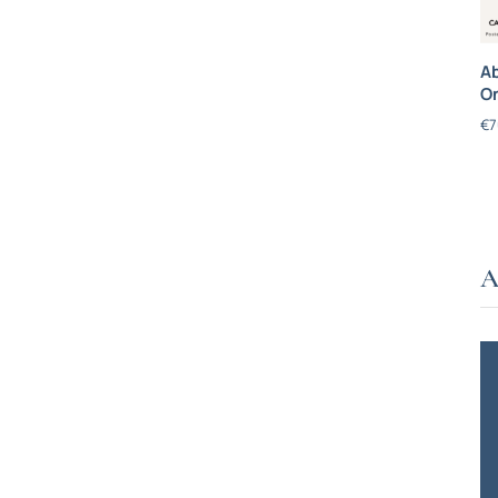
Ab
On
€
7
A