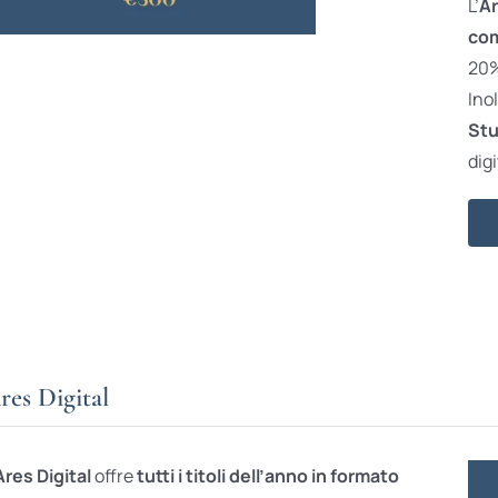
L’
Ar
com
20% 
Ino
Stu
digi
res Digital
Ares Digital
offre
tutti i titoli dell’anno in formato