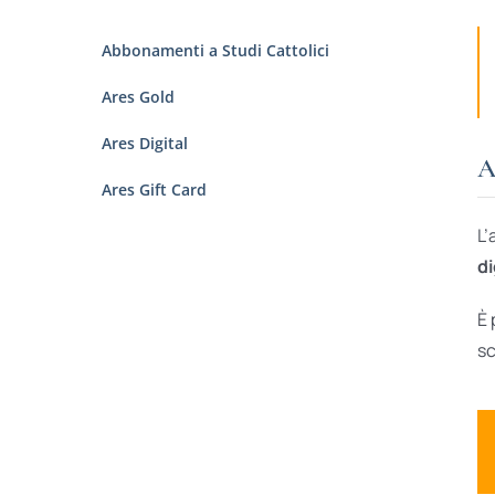
Abbonamenti a Studi Cattolici
Ares Gold
Ares Digital
A
Ares Gift Card
L’
di
È 
sc