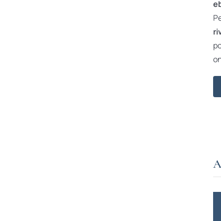
e
Pe
ri
po
on
A