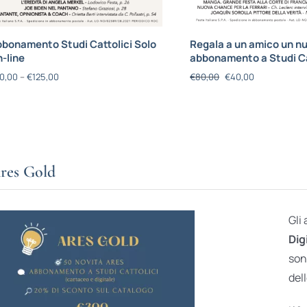
bonamento Studi Cattolici Solo
Regala a un amico un n
-line
abbonamento a Studi Ca
0,00
–
€
125,00
€
80,00
€
40,00
res Gold
Gli
Dig
son
dell