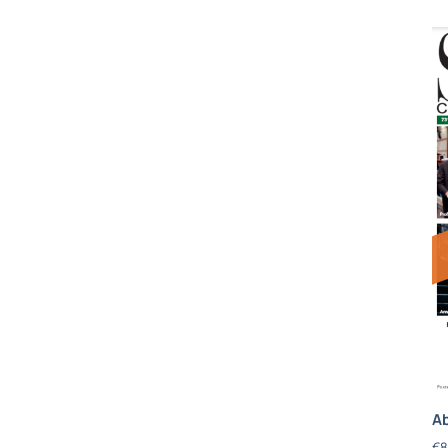
Ab
€
8