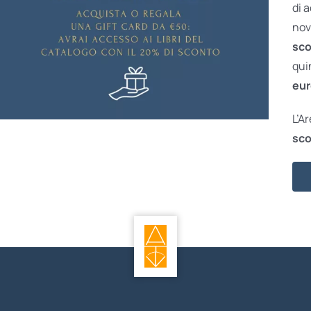
di 
nov
sco
qui
eur
L’A
sco