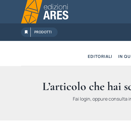
Salta
al
contenuto
PRODOTTI
EDITORIALI
IN Q
L’articolo che hai 
Fai login, oppure consulta i