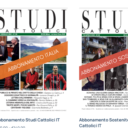
bonamento Studi Cattolici IT
Abbonamento Sostenito
Cattolici IT
0,00
–
€
140,00